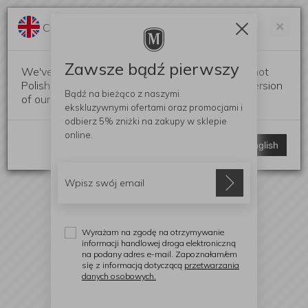
Darmowa dostawa od 299 zł
Zam
×
Change language?
0
0
Zawsze bądź pierwszy
We've detected that your browser language is not
Polish. Would you like to switch to the English version
Bądź na bieżąco z naszymi
of our website?
ekskluzywnymi ofertami
oraz promocjami i
odbierz
5% zniżki
na zakupy w sklepie
online.
Stay here
Switch to English
Wyrażam na zgodę na otrzymywanie
informacji handlowej droga elektroniczną
na podany adres e-mail. Zapoznałam/em
się z informacją dotyczącą
przetwarzania
danych osobowych.