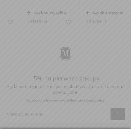
szybka wysyłka
szybka wysyłka
139,00
zł
109,00
zł
-5% na pierwsze zakupy
Bądź na bieżąco z naszymi ekskluzywnymi ofertami oraz
promocjami.
Szczegóły odnośnie newslettera
znajdziesz tutaj.