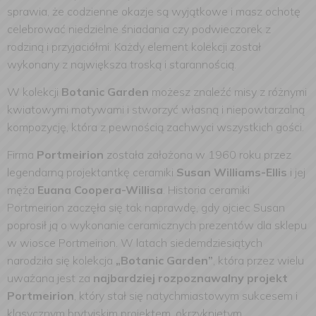
sprawia, że codzienne okazje są wyjątkowe i masz ochotę
celebrować niedzielne śniadania czy podwieczorek z
rodziną i przyjaciółmi. Każdy element kolekcji został
wykonany z największa troską i starannością.
W kolekcji
Botanic Garden
możesz znaleźć misy z różnymi
kwiatowymi motywami i stworzyć własną i niepowtarzalną
kompozycję, która z pewnością zachwyci wszystkich gości.
Firma
Portmeirion
została założona w 1960 roku przez
legendarną projektantkę ceramiki
Susan Williams-Ellis
i jej
męża
Euana Coopera-Willisa
. Historia ceramiki
Portmeirion zaczęła się tak naprawdę, gdy ojciec Susan
poprosił ją o wykonanie ceramicznych prezentów dla sklepu
w wiosce Portmeirion. W latach siedemdziesiątych
narodziła się kolekcja
„Botanic Garden”
, która przez wielu
uważana jest za
najbardziej rozpoznawalny projekt
Portmeirion
, który stał się natychmiastowym sukcesem i
klasycznym brytyjskim projektem, okrzykniętym