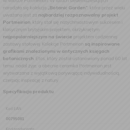
w wiosce Portmeirion. W latach siedemdziesiątych
narodziła się kolekcja
„Botanic Garden”
, która przez wielu
uważana jest za
najbardziej rozpoznawalny projekt
Portmeirion
, który stał się natychmiastowym sukcesem i
klasycznym brytyjskim projektem, okrzykniętym
najpopularniejszym na świecie
projektem codziennej
zastawy stołowej. Kolekcje Portmeirion
są inspirowane
grafikami znalezionymi w antycznych księgach
botanicznych
. Etos, który został ustanowiony ponad 60 lat
temu, nadal żyje, a obecnie ceramika Portmeirion jest
wytwarzana z wyjątkową porywającą indywidualnością,
czerpiąc inspirację z natury.
Specyfikacja produktu
Kod EAN
00795081
Kod producenta