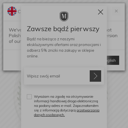
Darmowa dostawa od 299 zł
Zam
×
Change language?
0
0
Zawsze bądź pierwszy
We've detected that your browser language is not
Polish. Would you like to switch to the English version
Bądź na bieżąco z naszymi
of our website?
ekskluzywnymi ofertami
oraz promocjami i
odbierz
5% zniżki
na zakupy w sklepie
online.
Stay here
Switch to English
Wyrażam na zgodę na otrzymywanie
informacji handlowej droga elektroniczną
na podany adres e-mail. Zapoznałam/em
się z informacją dotyczącą
przetwarzania
danych osobowych.