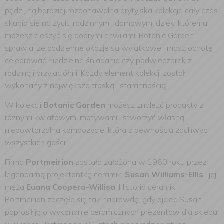
pędzi, najbardziej rozponawalna brytyjska kolekcja cały czas
skupia się na życiu rodzinnym i domowym, dzięki któremu
możesz cieszyć się dobrymi chwilami. Botanic Garden
sprawia, że codzienne okazje są wyjątkowe i masz ochotę
celebrować niedzielne śniadania czy podwieczorek z
rodziną i przyjaciółmi. Każdy element kolekcji został
wykonany z największa troską i starannością.
W kolekcji
Botanic Garden
możesz znaleźć produkty z
różnymi kwiatowymi motywami i stworzyć własną i
niepowtarzalną kompozycję, która z pewnością zachwyci
wszystkich gości.
Firma
Portmeirion
została założona w 1960 roku przez
legendarną projektantkę ceramiki
Susan Williams-Ellis
i jej
męża
Euana Coopera-Willisa
. Historia ceramiki
Portmeirion zaczęła się tak naprawdę, gdy ojciec Susan
poprosił ją o wykonanie ceramicznych prezentów dla sklepu