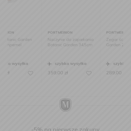
PORTMEIRION
PORTMEIRION
Naczynie do zapiekania
Zegar ścienny Botanic
Botanic Garden 34,5cm
Garden 26,5cm Poppy
szybka wysyłka
szybka wysyłka
359,00
zł
289,00
zł
-5% na pierwsze zakupy