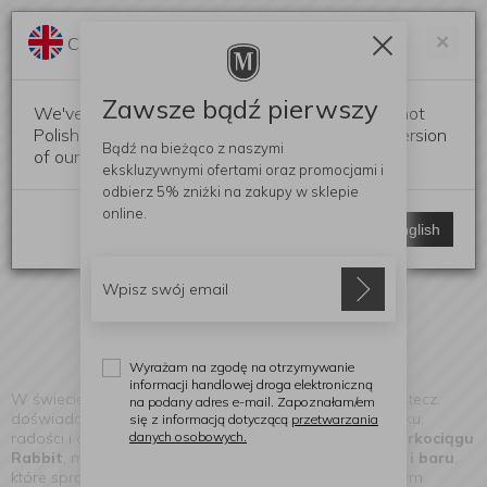
Darmowa dostawa od 299 zł
Zam
×
Change language?
0
0
Zawsze bądź pierwszy
We've detected that your browser language is not
Polish. Would you like to switch to the English version
Bądź na bieżąco z naszymi
of our website?
ekskluzywnymi ofertami
oraz promocjami i
Rabbit
odbierz
5% zniżki
na zakupy w sklepie
(Znaleziono produktów: 1)
online.
Stay here
Switch to English
Wyrażam na zgodę na otrzymywanie
informacji handlowej droga elektroniczną
W świecie
Rabbit
, gdzie historia sięga ponad 30 lat wstecz,
na podany adres e-mail. Zapoznałam/em
doświadczenie marki jest jak lampka wina - pełne smaku,
się z informacją dotyczącą
przetwarzania
danych osobowych.
radości i chwil do celebrowania. Znana z kultowego
Korkociągu
Rabbit
, marka ta stworzyła kolekcję
narzędzi do wina i baru
,
które sprawiają, że każde spotkanie staje się wyjątkowym