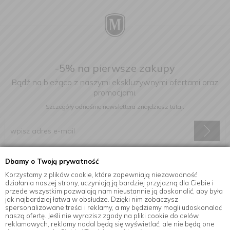
-5% na pierwsze zakupy
Bądź na bieżąco z naszymi ekskluzywnymi ofertami oraz
promocjami.
Szczegóły odnośnie newslettera
znajdziesz tutaj.
Dbamy o Twoją prywatność
Wyrażam zgodę na otrzymywanie informacji handlowej drogą
elektroniczną na podany adres e-mail.
Korzystamy z plików cookie, które zapewniają niezawodność
działania naszej strony, uczyniają ją bardziej przyjazną dla Ciebie i
przede wszystkim pozwalają nam nieustannie ją doskonalić, aby była
jak najbardziej łatwa w obsłudze. Dzięki nim zobaczysz
spersonalizowane treści i reklamy, a my będziemy mogli udoskonalać
Informacje
naszą ofertę. Jeśli nie wyrazisz zgody na pliki cookie do celów
reklamowych, reklamy nadal będą się wyświetlać, ale nie będą one