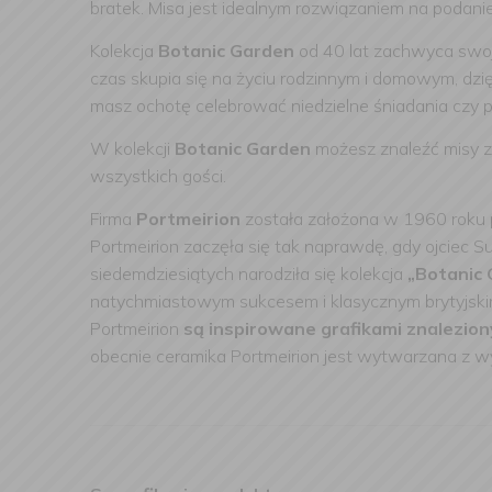
bratek. Misa jest idealnym rozwiązaniem na podanie
Kolekcja
Botanic Garden
od 40 lat zachwyca swoją
czas skupia się na życiu rodzinnym i domowym, dzi
masz ochotę celebrować niedzielne śniadania czy po
W kolekcji
Botanic Garden
możesz znaleźć misy z
wszystkich gości.
Firma
Portmeirion
została założona w 1960 roku 
Portmeirion zaczęła się tak naprawdę, gdy ojciec 
siedemdziesiątych narodziła się kolekcja
„Botanic 
natychmiastowym sukcesem i klasycznym brytyjski
Portmeirion
są inspirowane grafikami znalezio
obecnie ceramika Portmeirion jest wytwarzana z wy