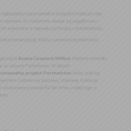
najbardziej rozponawalna brytyjska kolekcja cały
en sprawia, że codzienne okazje są wyjątkowe i
stał wykonany z największa troską i starannością.
zalną kompozycję, która z pewnością zachwyci
 jej męża
Euana Coopera-Willisa
. Historia ceramiki
pu w wiosce Portmeirion. W latach
poznawalny projekt Portmeirion
, który stał się
ojektem codziennej zastawy stołowej. Kolekcje
ał ustanowiony ponad 60 lat temu, nadal żyje, a
ury.