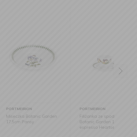
ON
PORTMEIRION
PORTM
otanic Garden
Filiżanka ze spodkiem
Taler
nsy
Botanic Garden 100ml do
16cm 
espresso Heartsease