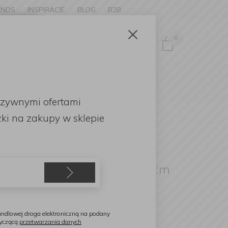
ANDS
INSPIRACJE
BLOG
B2B
Zamknij
×
0
Zaloguj się
ke to
OMOCJE
uzywnymi ofertami
English
ki
na zakupy w sklepie
ortmeirion
iseczka Botanic Garden 13cm
ansy
ndlowej droga elektroniczną na podany
tyczącą
przetwarzania danych