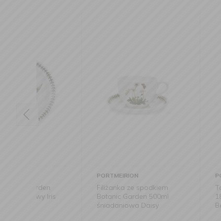
PORTMEIRION
PORTMEIRION
en
Filiżanka ze spodkiem
Talerz Botanic 
ris
Botanic Garden 500ml
18cm deserowy 
śniadaniowa Daisy
Bendweed