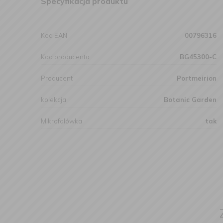
Specyfikacja produktu
Kod EAN
00796316
Kod producenta
BG45300-C
Producent
Portmeirion
kolekcja
Botanic Garden
Mikrofalówka
tak