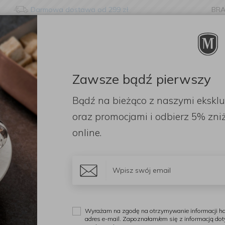
Darmowa dostawa od 299 zł
BR
nge language?
etected that your browser language is not Polish. Would you li
to the English version of our website?
Zawsze bądź pierwszy
ORACJE
ZAPACHY
DODATKI
OGRÓD
PR
Bądź na bieżąco z naszymi ekskl
Stay here
Switch to 
misy
Miseczka Botanic Garden 13cm Pansy
oraz promocjami i odbierz
5% zniż
online.
P
M
P
Wyrażam na zgodę na otrzymywanie informacji ha
adres e-mail. Zapoznałam/em się z informacją do