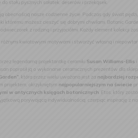
 do stołu pysznych sałatek, deserów i przekąsek.
 obecnością nasze codzienne życie. Podczas gdy świat pędzi, 
ęki któremu możesz cieszyć się dobrymi chwilami. Botanic Gard
dwieczorek z rodziną i przyjaciółmi. Każdy element kolekcji zo
 różnymi kwiatowymi motywami i stworzyć własną i niepowtar
przez legendarną projektantkę ceramiki
Susan Williams-Ellis
i
Susan poprosił ją o wykonanie ceramicznych prezentów dla skle
Garden”
, która przez wielu uważana jest za
najbardziej roz
m projektem, okrzykniętym
najpopularniejszym na świecie
pr
nymi w antycznych księgach botanicznych
. Etos, który zost
jątkową porywającą indywidualnością, czerpiąc inspirację z nat