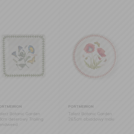
PORTMEIRION
PORTMEIRI
Garden
Talerz Botanic Garden
Miseczka B
Trailing
26,5cm obiadowy maki
17,5cm Pa