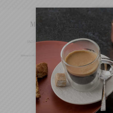
Cha
We've d
switch 
JADALNIA
KUCHNIA
DOM
DEK
Mensa Home
Nakrycie stołu
Serwowanie
Salaterki, 