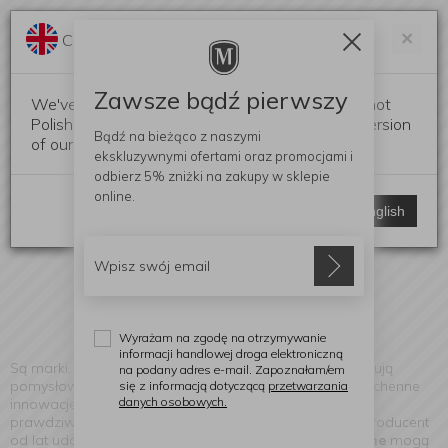
Darmowa dostawa od 299 zł
Zam
×
Change language?
0
0
Zawsze bądź pierwszy
We've detected that your browser language is not
Polish. Would you like to switch to the English version
Bądź na bieżąco z naszymi
of our website?
ekskluzywnymi ofertami
oraz promocjami i
GEFU
odbierz
5% zniżki
na zakupy w sklepie
(Znaleziono produktów: 1)
online.
Stay here
Switch to English
Wyrażam na zgodę na otrzymywanie
informacji handlowej droga elektroniczną
Są marki, które urzekają precyzją. Są takie, które zaskakują
na podany adres e-mail. Zapoznałam/em
pomysłowością.
GEFU
łączy jedno i drugie – oferując kuchenne
się z informacją dotyczącą
przetwarzania
danych osobowych.
innowacje, które potrafią zmienić zwykłe gotowanie w
prawdziwą przyjemność. Ten renomowany niemiecki producent
od lat udowadnia, że
funkcjonalne akcesoria kuchenne
mogą