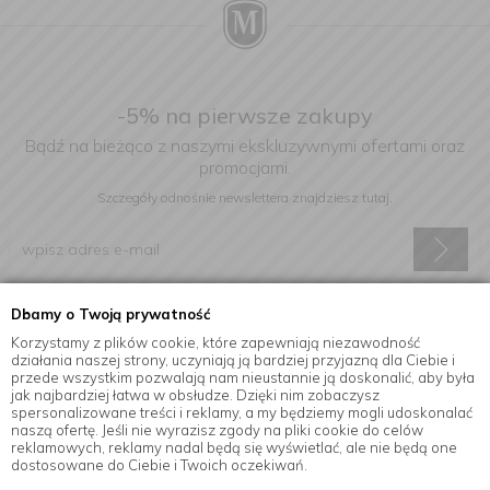
-5% na pierwsze zakupy
Bądź na bieżąco z naszymi ekskluzywnymi ofertami oraz
promocjami.
Szczegóły odnośnie newslettera
znajdziesz tutaj.
Dbamy o Twoją prywatność
Wyrażam zgodę na otrzymywanie informacji handlowej drogą
elektroniczną na podany adres e-mail.
Korzystamy z plików cookie, które zapewniają niezawodność
działania naszej strony, uczyniają ją bardziej przyjazną dla Ciebie i
przede wszystkim pozwalają nam nieustannie ją doskonalić, aby była
jak najbardziej łatwa w obsłudze. Dzięki nim zobaczysz
spersonalizowane treści i reklamy, a my będziemy mogli udoskonalać
Informacje
naszą ofertę. Jeśli nie wyrazisz zgody na pliki cookie do celów
reklamowych, reklamy nadal będą się wyświetlać, ale nie będą one
dostosowane do Ciebie i Twoich oczekiwań.