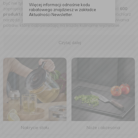
być nie tylko użyteczne, ale i piękne, trwałe, doskonale
Więcej informacji odnośnie kodu
zaprojektowane. W ofercie
GEFU
znajdziemy dziś ponad
600
rabatowego znajdziesz w zakładce
produktów kuchennych
w 14 kategoriach – to pełen wachlarz
Aktualności Newsletter.
narzędzi do przygotowywania, podawania i przechowywania
potraw, które odpowiadają na każde kulinarne wyzwanie.
Czytaj dalej
Nakrycie stołu
Noże i akcesoria