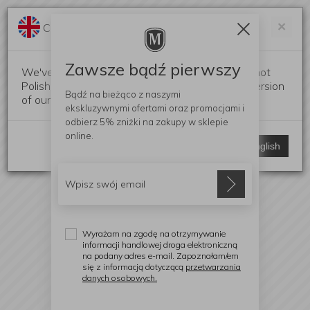
Darmowa dostawa od 299 zł
Zam
×
Change language?
0
0
Zawsze bądź pierwszy
We've detected that your browser language is not
Polish. Would you like to switch to the English version
Bądź na bieżąco z naszymi
of our website?
ekskluzywnymi ofertami
oraz promocjami i
odbierz
5% zniżki
na zakupy w sklepie
online.
Stay here
Switch to English
Wyrażam na zgodę na otrzymywanie
informacji handlowej droga elektroniczną
na podany adres e-mail. Zapoznałam/em
się z informacją dotyczącą
przetwarzania
danych osobowych.