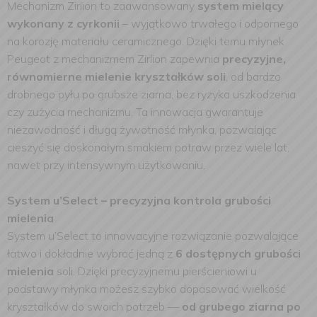
Mechanizm Zirlion to zaawansowany
system mielący
wykonany z cyrkonii
– wyjątkowo trwałego i odpornego
na korozję materiału ceramicznego. Dzięki temu młynek
Peugeot z mechanizmem Zirlion zapewnia
precyzyjne,
równomierne mielenie kryształków soli
, od bardzo
drobnego pyłu po grubsze ziarna, bez ryzyka uszkodzenia
czy zużycia mechanizmu. Ta innowacja gwarantuje
niezawodność i długą żywotność młynka, pozwalając
cieszyć się doskonałym smakiem potraw przez wiele lat,
nawet przy intensywnym użytkowaniu.
System u’Select – precyzyjna kontrola grubości
mielenia
System u’Select to innowacyjne rozwiązanie pozwalające
łatwo i dokładnie wybrać jedną z
6 dostępnych grubości
mielenia
soli. Dzięki precyzyjnemu pierścieniowi u
podstawy młynka możesz szybko dopasować wielkość
kryształków do swoich potrzeb —
od grubego ziarna po