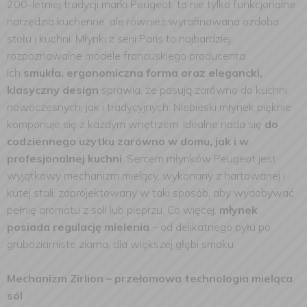
200-letniej tradycji marki Peugeot, to nie tylko funkcjonalne
narzędzia kuchenne, ale również wyrafinowana ozdoba
stołu i kuchni. Młynki z serii Paris to najbardziej
rozpoznawalne modele francuskiego producenta.
Ich
smukła, ergonomiczna forma oraz elegancki,
klasyczny design
sprawia, że pasują zarówno do kuchni
nowoczesnych, jak i tradycyjnych. Niebieski młynek pięknie
komponuje się z każdym wnętrzem. Idealne nada się
do
codziennego użytku zarówno w domu, jak i w
profesjonalnej kuchni
. Sercem młynków Peugeot jest
wyjątkowy mechanizm mielący, wykonany z hartowanej i
kutej stali, zaprojektowany w taki sposób, aby wydobywać
pełnię aromatu z soli lub pieprzu. Co więcej,
młynek
posiada regulację mielenia
– od delikatnego pyłu po
gruboziarniste ziarna, dla większej głębi smaku.
Mechanizm Zirlion – przełomowa technologia mieląca
sól