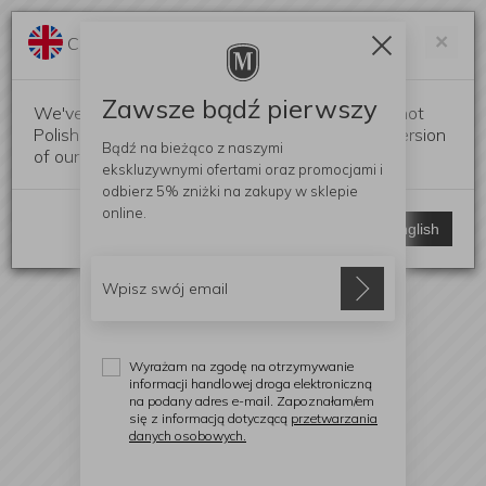
Darmowa dostawa od 299 zł
Zam
×
Change language?
0
0
Zawsze bądź pierwszy
We've detected that your browser language is not
Polish. Would you like to switch to the English version
Bądź na bieżąco z naszymi
of our website?
ekskluzywnymi ofertami
oraz promocjami i
odbierz
5% zniżki
na zakupy w sklepie
online.
Stay here
Switch to English
Wyrażam na zgodę na otrzymywanie
informacji handlowej droga elektroniczną
na podany adres e-mail. Zapoznałam/em
się z informacją dotyczącą
przetwarzania
danych osobowych.