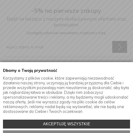
-5% na pierwsze zakupy
Bądź na bieżąco z naszymi ekskluzywnymi ofertami oraz
promocjami.
Szczegóły odnośnie newslettera
znajdziesz tutaj.
Wyrażam zgodę na otrzymywanie informacji handlowej drogą
Dbamy o Twoją prywatność
elektroniczną na podany adres e-mail.
Korzystamy z plików cookie, które zapewniają niezawodność
działania naszej strony, uczyniają ją bardziej przyjazną dla Ciebie i
przede wszystkim pozwalają nam nieustannie ją doskonalić, aby była
jak najbardziej łatwa w obsłudze. Dzięki nim zobaczysz
Informacje
spersonalizowane treści i reklamy, a my będziemy mogli udoskonalać
naszą ofertę. Jeśli nie wyrazisz zgody na pliki cookie do celów
reklamowych, reklamy nadal będą się wyświetlać, ale nie będą one
dostosowane do Ciebie i Twoich oczekiwań.
© Copyright by
MensaHome.eu
| 2026 All Rights Reserved.
AKCEPTUJĘ WSZYSTKIE
Akcesoria kuchenne w sklepie internetowym MensaHome.eu