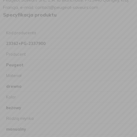
Peugeot Saveurs Snc, Z.A. la Blanchotte, F-25440 Quingey, kraj:
Francja, e-mail: contact@peugeot-saveurs.com
Specyfikacja produktu
Kod producenta
23362+PG-2337900
Producent
Peugeot
Materiał
drewno
Kolor
beżowy
Rodzaj młynka
manualny