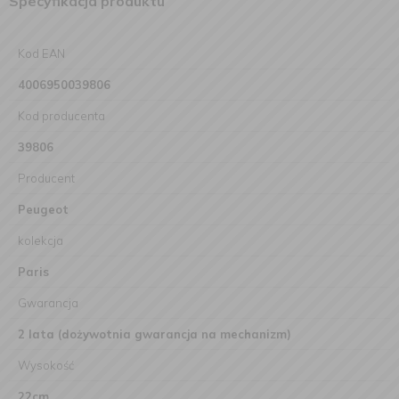
Specyfikacja produktu
Kod EAN
4006950039806
Kod producenta
39806
Producent
Peugeot
kolekcja
Paris
Gwarancja
2 lata (dożywotnia gwarancja na mechanizm)
Wysokość
22cm