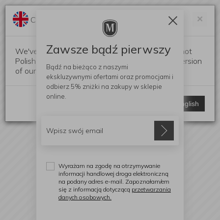
Darmowa dostawa od 299 zł
Zam
×
Change language?
0
0
Zawsze bądź pierwszy
We've detected that your browser language is not
Polish. Would you like to switch to the English version
Bądź na bieżąco z naszymi
of our website?
ekskluzywnymi ofertami
oraz promocjami i
odbierz
5% zniżki
na zakupy w sklepie
online.
Stay here
Switch to English
Wyrażam na zgodę na otrzymywanie
informacji handlowej droga elektroniczną
na podany adres e-mail. Zapoznałam/em
się z informacją dotyczącą
przetwarzania
danych osobowych.