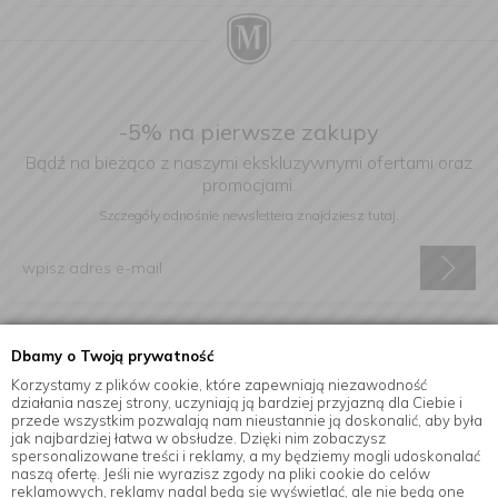
-5% na pierwsze zakupy
Bądź na bieżąco z naszymi ekskluzywnymi ofertami oraz
promocjami.
Szczegóły odnośnie newslettera
znajdziesz tutaj.
Wyrażam zgodę na otrzymywanie informacji handlowej drogą
Dbamy o Twoją prywatność
elektroniczną na podany adres e-mail.
Korzystamy z plików cookie, które zapewniają niezawodność
działania naszej strony, uczyniają ją bardziej przyjazną dla Ciebie i
przede wszystkim pozwalają nam nieustannie ją doskonalić, aby była
jak najbardziej łatwa w obsłudze. Dzięki nim zobaczysz
Informacje
spersonalizowane treści i reklamy, a my będziemy mogli udoskonalać
naszą ofertę. Jeśli nie wyrazisz zgody na pliki cookie do celów
reklamowych, reklamy nadal będą się wyświetlać, ale nie będą one