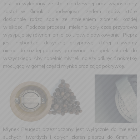
Jest on wykonany ze stali nierdzewnej oraz wyposażony
został w ślimak z podwójnym rzędem zębów, które
doskonale radzą sobie ze zmieleniem ziarenek każdej
wielkości. Podczas procesu mielenia, cały czas przyprawa
wysypuje się równomiernie, co ułatwia dawkowanie. Pieprz
jest najbardziej klasyczną przyprawą, której używamy
niemal do każdej potrawy gotowanej, kanapek, sałatek, do
wszystkiego. Aby napełnić młynek, należy odkręcić nakrętkę
mocującą w górnej części młynka oraz zdjąć pokrywkę.
Młynek Peugeot przeznaczony jest wyłącznie do mielenia
suchych, twardych i całych ziaren pieprzu do 6mm. W