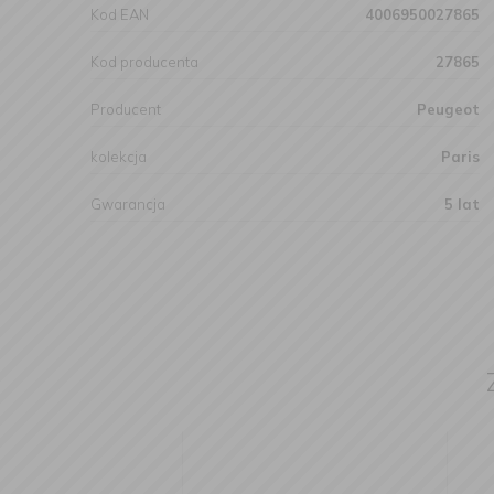
Kod EAN
4006950027865
Kod producenta
27865
Producent
Peugeot
kolekcja
Paris
Gwarancja
5 lat