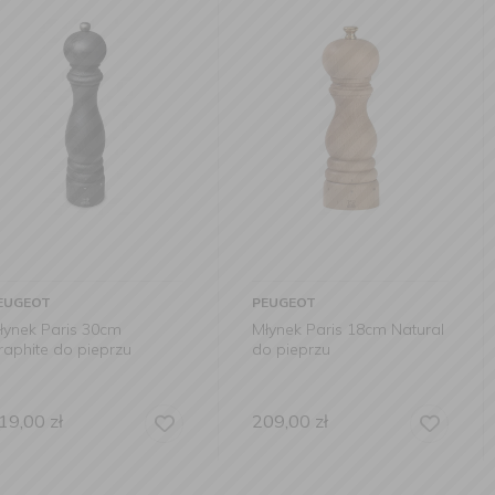
PEUGEOT
PEUGEOT
0cm
Młynek Paris 18cm Natural
Młynek Par
przu
do pieprzu
do pieprzu
209,00
zł
539,00
zł