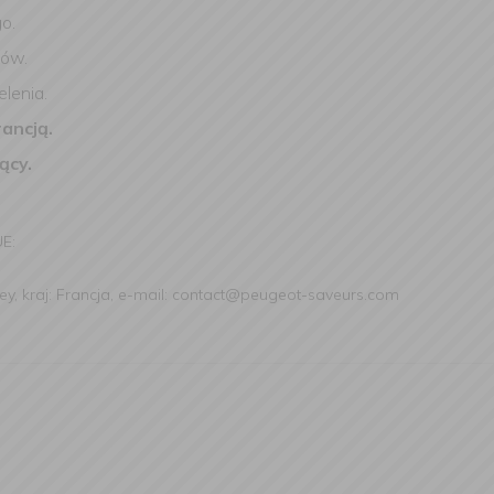
o.
ków.
lenia.
ancją.
ący.
UE:
ey, kraj: Francja, e-mail: contact@peugeot-saveurs.com