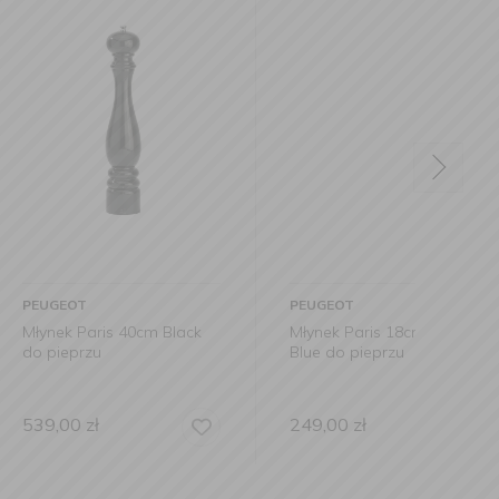
PEUGEOT
PEUG
is 40cm Black
Młynek Paris 18cm Pacific
Młyne
Blue do pieprzu
Chocol
249,00
zł
169,