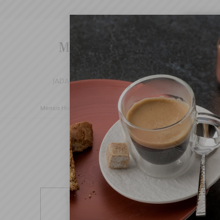
Cha
We've d
switch 
JADALNIA
KUCHNIA
DOM
DEK
Mensa Home
Kuchnia
Narzędzia kuchenne
Młynki do