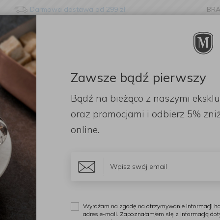
Darmowa dostawa od 299 zł
BR
nge language?
etected that your browser language is not Polish. Would you li
to the English version of our website?
Zawsze bądź pierwszy
ORACJE
ZAPACHY
DODATKI
OGRÓD
PR
Bądź na bieżąco z naszymi ekskl
Stay here
Switch to 
 przypraw, soli i pieprzu
Młynek Paris 40cm White do pieprzu
oraz promocjami i odbierz
5% zniż
online.
P
M
p
Wyrażam na zgodę na otrzymywanie informacji ha
adres e-mail. Zapoznałam/em się z informacją do