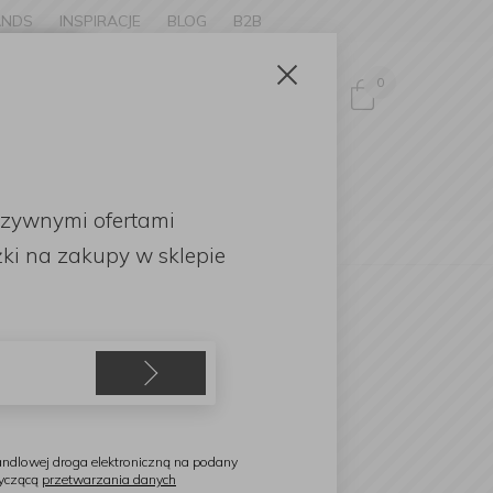
ANDS
INSPIRACJE
BLOG
B2B
Zamknij
×
0
Zaloguj się
ke to
OMOCJE
uzywnymi ofertami
English
ki
na zakupy w sklepie
eugeot
łynek Paris 40cm White do
ieprzu
ndlowej droga elektroniczną na podany
tyczącą
przetwarzania danych