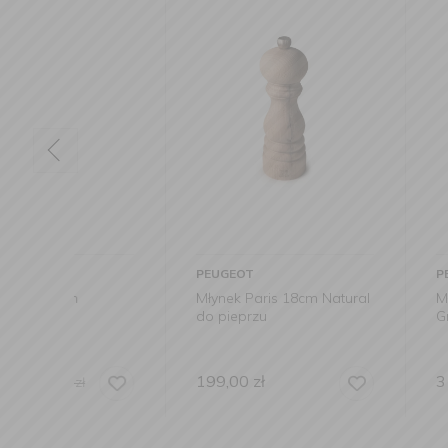
PEUGEOT
PEUGEOT
Młynek Paris 18cm Natural
Młynek Paris 3
do pieprzu
Graphite do pie
199,00
zł
319,00
zł