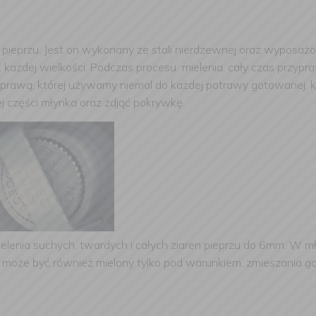
 pieprzu. Jest on wykonany ze stali nierdzewnej oraz wyposa
k każdej wielkości. Podczas procesu mielenia, cały czas przypr
yprawą, której używamy niemal do każdej potrawy gotowanej, k
j części młynka oraz zdjąć pokrywkę.
lenia suchych, twardych i całych ziaren pieprzu do 6mm. W mły
z” może być również mielony tylko pod warunkiem, zmieszania g