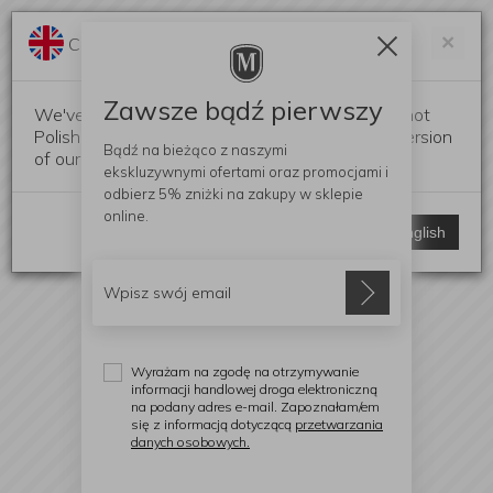
Darmowa dostawa od 299 zł
Zam
×
Change language?
0
0
Zawsze bądź pierwszy
We've detected that your browser language is not
Polish. Would you like to switch to the English version
Bądź na bieżąco z naszymi
of our website?
ekskluzywnymi ofertami
oraz promocjami i
odbierz
5% zniżki
na zakupy w sklepie
online.
Stay here
Switch to English
Wyrażam na zgodę na otrzymywanie
informacji handlowej droga elektroniczną
na podany adres e-mail. Zapoznałam/em
się z informacją dotyczącą
przetwarzania
danych osobowych.