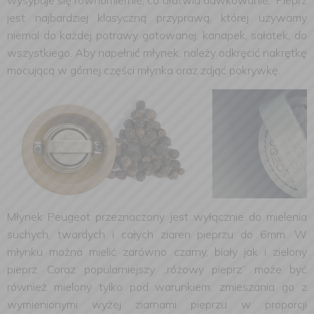
wysypuje się równomiernie, co ułatwia dawkowanie. Pieprz
jest najbardziej klasyczną przyprawą, której używamy
niemal do każdej potrawy gotowanej, kanapek, sałatek, do
wszystkiego. Aby napełnić młynek, należy odkręcić nakrętkę
mocującą w górnej części młynka oraz zdjąć pokrywkę.
Młynek Peugeot przeznaczony jest wyłącznie do mielenia
suchych, twardych i całych ziaren pieprzu do 6mm. W
młynku można mielić zarówno czarny, biały jak i zielony
pieprz. Coraz popularniejszy „różowy pieprz” może być
również mielony tylko pod warunkiem, zmieszania go z
wymienionymi wyżej ziarnami pieprzu w proporcji