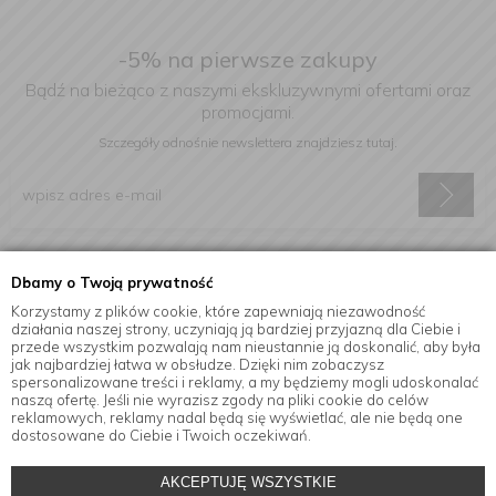
-5% na pierwsze zakupy
Bądź na bieżąco z naszymi ekskluzywnymi ofertami oraz
promocjami.
Szczegóły odnośnie newslettera
znajdziesz tutaj.
Wyrażam zgodę na otrzymywanie informacji handlowej drogą
Dbamy o Twoją prywatność
elektroniczną na podany adres e-mail.
Korzystamy z plików cookie, które zapewniają niezawodność
działania naszej strony, uczyniają ją bardziej przyjazną dla Ciebie i
przede wszystkim pozwalają nam nieustannie ją doskonalić, aby była
jak najbardziej łatwa w obsłudze. Dzięki nim zobaczysz
Informacje
spersonalizowane treści i reklamy, a my będziemy mogli udoskonalać
naszą ofertę. Jeśli nie wyrazisz zgody na pliki cookie do celów
reklamowych, reklamy nadal będą się wyświetlać, ale nie będą one
dostosowane do Ciebie i Twoich oczekiwań.
© Copyright by
MensaHome.eu
| 2026 All Rights Reserved.
AKCEPTUJĘ WSZYSTKIE
Akcesoria kuchenne w sklepie internetowym MensaHome.eu