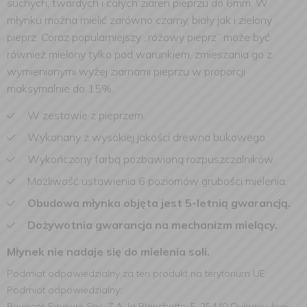
suchych, twardych i całych ziaren pieprzu do 6mm. W
młynku można mielić zarówno czarny, biały jak i zielony
pieprz. Coraz popularniejszy „różowy pieprz” może być
również mielony tylko pod warunkiem, zmieszania go z
wymienionymi wyżej ziarnami pieprzu w proporcji
maksymalnie do 15%.
W zestawie z pieprzem.
Wykonany z wysokiej jakości drewna bukowego.
Wykończony farbą pozbawioną rozpuszczalników.
Możliwość ustawienia 6 poziomów grubości mielenia.
Obudowa młynka objęta jest 5-letnią gwarancją.
Dożywotnia gwarancja na mechanizm mielący.
Młynek nie nadaje się do mielenia soli.
Podmiot odpowiedzialny za ten produkt na terytorium UE:
Podmiot odpowiedzialny:
Peugeot Saveurs Snc, Z.A. la Blanchotte, F-25440 Quingey, kraj: