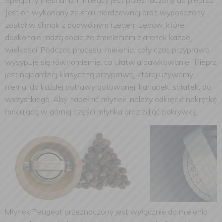
Specjalny mechanizm mielący jest przeznaczony do pieprzu.
Jest on wykonany ze stali nierdzewnej oraz wyposażony
został w ślimak z podwójnym rzędem zębów, które
doskonale radzą sobie ze zmieleniem ziarenek każdej
wielkości. Podczas procesu mielenia, cały czas przyprawa
wysypuje się równomiernie, co ułatwia dawkowanie. Pieprz
jest najbardziej klasyczną przyprawą, której używamy
niemal do każdej potrawy gotowanej, kanapek, sałatek, do
wszystkiego. Aby napełnić młynek, należy odkręcić nakrętkę
mocującą w górnej części młynka oraz zdjąć pokrywkę.
Młynek Peugeot przeznaczony jest wyłącznie do mielenia