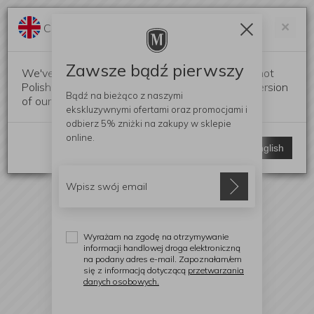
Darmowa dostawa od 299 zł
Zam
×
Change language?
0
0
Zawsze bądź pierwszy
We've detected that your browser language is not
Polish. Would you like to switch to the English version
Bądź na bieżąco z naszymi
of our website?
ekskluzywnymi ofertami
oraz promocjami i
odbierz
5% zniżki
na zakupy w sklepie
online.
Stay here
Switch to English
Wyrażam na zgodę na otrzymywanie
informacji handlowej droga elektroniczną
na podany adres e-mail. Zapoznałam/em
się z informacją dotyczącą
przetwarzania
danych osobowych.