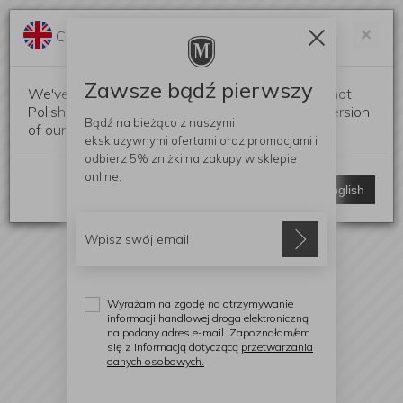
Darmowa dostawa od 299 zł
Zam
×
Change language?
0
0
Zawsze bądź pierwszy
We've detected that your browser language is not
Polish. Would you like to switch to the English version
Bądź na bieżąco z naszymi
of our website?
ekskluzywnymi ofertami
oraz promocjami i
odbierz
5% zniżki
na zakupy w sklepie
online.
Stay here
Switch to English
Wyrażam na zgodę na otrzymywanie
informacji handlowej droga elektroniczną
na podany adres e-mail. Zapoznałam/em
się z informacją dotyczącą
przetwarzania
danych osobowych.