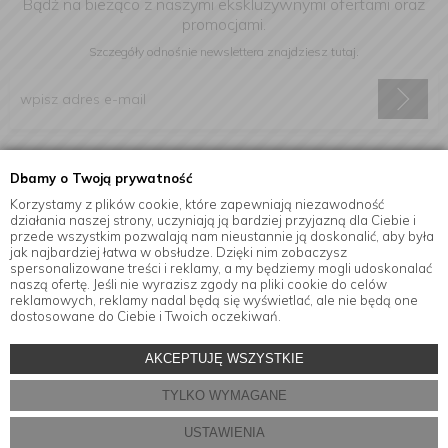
Bądź na bieżąco z naszymi ekskluzywnymi ofertami oraz
promocjami.
Szczegóły odnośnie newslettera
znajdziesz tutaj.
Wyrażam zgodę na otrzymywanie informacji handlowej drogą
Dbamy o Twoją prywatność
elektroniczną na podany adres e-mail.
Korzystamy z plików cookie, które zapewniają niezawodność
działania naszej strony, uczyniają ją bardziej przyjazną dla Ciebie i
przede wszystkim pozwalają nam nieustannie ją doskonalić, aby była
jak najbardziej łatwa w obsłudze. Dzięki nim zobaczysz
Informacje
spersonalizowane treści i reklamy, a my będziemy mogli udoskonalać
naszą ofertę. Jeśli nie wyrazisz zgody na pliki cookie do celów
reklamowych, reklamy nadal będą się wyświetlać, ale nie będą one
dostosowane do Ciebie i Twoich oczekiwań.
© Copyright by
MensaHome.eu
| 2026 All Rights Reserved.
AKCEPTUJĘ WSZYSTKIE
Akcesoria kuchenne w sklepie internetowym MensaHome.eu
TYLKO WYMAGANE
Projekt i oprogramowanie sklepu:
ebexo
USTAWIENIA