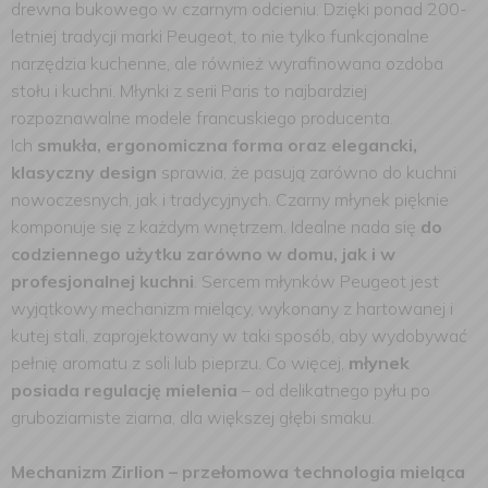
drewna bukowego w czarnym odcieniu. Dzięki ponad 200-
letniej tradycji marki Peugeot, to nie tylko funkcjonalne
narzędzia kuchenne, ale również wyrafinowana ozdoba
stołu i kuchni. Młynki z serii Paris to najbardziej
rozpoznawalne modele francuskiego producenta.
Ich
smukła, ergonomiczna forma oraz elegancki,
klasyczny design
sprawia, że pasują zarówno do kuchni
nowoczesnych, jak i tradycyjnych. Czarny młynek pięknie
komponuje się z każdym wnętrzem. Idealne nada się
do
codziennego użytku zarówno w domu, jak i w
profesjonalnej kuchni
. Sercem młynków Peugeot jest
wyjątkowy mechanizm mielący, wykonany z hartowanej i
kutej stali, zaprojektowany w taki sposób, aby wydobywać
pełnię aromatu z soli lub pieprzu. Co więcej,
młynek
posiada regulację mielenia
– od delikatnego pyłu po
gruboziarniste ziarna, dla większej głębi smaku.
Mechanizm Zirlion – przełomowa technologia mieląca