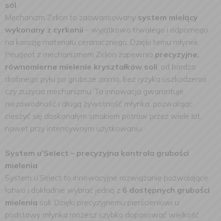
sól
Mechanizm Zirlion to zaawansowany
system mielący
wykonany z cyrkonii
– wyjątkowo trwałego i odpornego
na korozję materiału ceramicznego. Dzięki temu młynek
Peugeot z mechanizmem Zirlion zapewnia
precyzyjne,
równomierne mielenie kryształków soli
, od bardzo
drobnego pyłu po grubsze ziarna, bez ryzyka uszkodzenia
czy zużycia mechanizmu. Ta innowacja gwarantuje
niezawodność i długą żywotność młynka, pozwalając
cieszyć się doskonałym smakiem potraw przez wiele lat,
nawet przy intensywnym użytkowaniu.
System u’Select – precyzyjna kontrola grubości
mielenia
System u’Select to innowacyjne rozwiązanie pozwalające
łatwo i dokładnie wybrać jedną z
6 dostępnych grubości
mielenia
soli. Dzięki precyzyjnemu pierścieniowi u
podstawy młynka możesz szybko dopasować wielkość