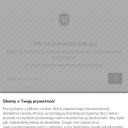
-5% na pierwsze zakupy
Bądź na bieżąco z naszymi ekskluzywnymi ofertami oraz
promocjami.
Szczegóły odnośnie newslettera
znajdziesz tutaj.
Wyrażam zgodę na otrzymywanie informacji handlowej drogą
Dbamy o Twoją prywatność
elektroniczną na podany adres e-mail.
Korzystamy z plików cookie, które zapewniają niezawodność
działania naszej strony, uczyniają ją bardziej przyjazną dla Ciebie i
przede wszystkim pozwalają nam nieustannie ją doskonalić, aby była
jak najbardziej łatwa w obsłudze. Dzięki nim zobaczysz
Informacje
spersonalizowane treści i reklamy, a my będziemy mogli udoskonalać