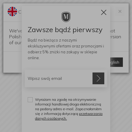
Darmowa dostawa od 299 zł
Zam
×
Change language?
0
0
Zawsze bądź pierwszy
We've detected that your browser language is not
Polish. Would you like to switch to the English version
Bądź na bieżąco z naszymi
of our website?
ekskluzywnymi ofertami
oraz promocjami i
odbierz
5% zniżki
na zakupy w sklepie
online.
Stay here
Switch to English
Wyrażam na zgodę na otrzymywanie
informacji handlowej droga elektroniczną
na podany adres e-mail. Zapoznałam/em
się z informacją dotyczącą
przetwarzania
danych osobowych.