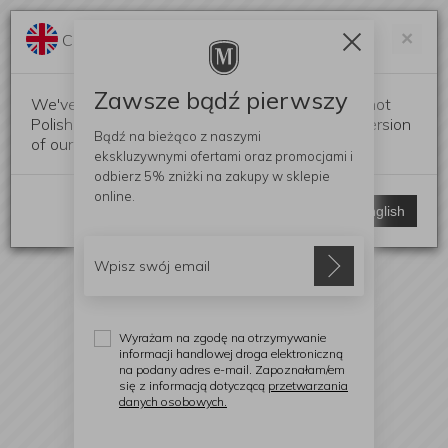
Darmowa dostawa od 299 zł
Zam
×
Change language?
0
0
Zawsze bądź pierwszy
We've detected that your browser language is not
Polish. Would you like to switch to the English version
Bądź na bieżąco z naszymi
of our website?
ekskluzywnymi ofertami
oraz promocjami i
odbierz
5% zniżki
na zakupy w sklepie
online.
Stay here
Switch to English
Wyrażam na zgodę na otrzymywanie
informacji handlowej droga elektroniczną
na podany adres e-mail. Zapoznałam/em
się z informacją dotyczącą
przetwarzania
danych osobowych.