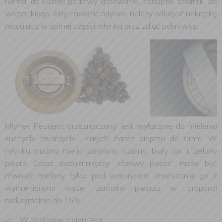
niemal do każdej potrawy gotowanej, kanapek, sałatek, do
wszystkiego. Aby napełnić młynek, należy odkręcić nakrętkę
mocującą w górnej części młynka oraz zdjąć pokrywkę.
Młynek Peugeot przeznaczony jest wyłącznie do mielenia
suchych, twardych i całych ziaren pieprzu do 6mm. W
młynku można mielić zarówno czarny, biały jak i zielony
pieprz. Coraz popularniejszy „różowy pieprz” może być
również mielony tylko pod warunkiem, zmieszania go z
wymienionymi wyżej ziarnami pieprzu w proporcji
maksymalnie do 15%.
W zestawie z pieprzem.