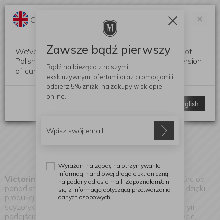
Darmowa dostawa od 299 zł
Zam
×
Change language?
0
0
Zawsze bądź pierwszy
We've detected that your browser language is not
Polish. Would you like to switch to the English version
Bądź na bieżąco z naszymi
of our website?
ekskluzywnymi ofertami
oraz promocjami i
Victorinox
odbierz
5% zniżki
na zakupy w sklepie
(Znaleziono produktów: 15)
online.
Stay here
Switch to English
Wyrażam na zgodę na otrzymywanie
informacji handlowej droga elektroniczną
Victorinox
to renomowana szwajcarska marka, która od
na podany adres e-mail. Zapoznałam/em
ponad stu lat zyskuje uznanie na światowym rynku dzięki
się z informacją dotyczącą
przetwarzania
produkcji wysokiej jakości narzędzi kuchennych i
danych osobowych.
scyzoryków. Firma wyróżnia się nie tylko innowacyjnym
podejściem do produkcji, ale także dbałością o tradycję,