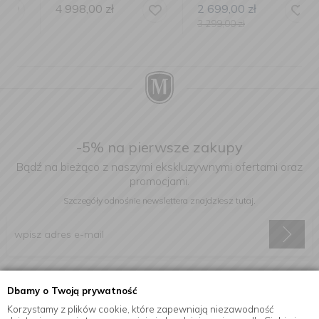
4 998,00
zł
2 699,00
zł
3 299,00
zł
-5% na pierwsze zakupy
Bądź na bieżąco z naszymi ekskluzywnymi ofertami oraz
promocjami.
Szczegóły odnośnie newslettera
znajdziesz tutaj.
Wyrażam zgodę na otrzymywanie informacji handlowej drogą
Dbamy o Twoją prywatność
elektroniczną na podany adres e-mail.
Korzystamy z plików cookie, które zapewniają niezawodność