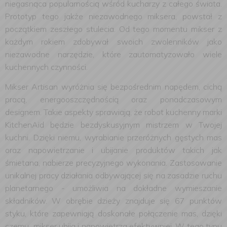
niegasnąca popularnością wśród kucharzy z całego świata.
Prototyp tego jakże niezawodnego miksera, powstał z
początkiem zeszłego stulecia. Od tego momentu mikser z
każdym rokiem zdobywał swoich zwolenników jako
niezawodne narzędzie, które zautomatyzowało wiele
kuchennych czynności.
Mikser Artisan wyróżnia się bezpośrednim napędem, cichą
pracą, energooszczędnością oraz ponadczasowym
designem. Takie aspekty sprawiają, że robot kuchenny marki
KitchenAid będzie bezdyskusyjnym mistrzem w Twojej
kuchni. Dzięki niemu, wyrabianie przeróżnych gęstych mas
oraz napowietrzanie i ubijanie produktów takich jak
śmietana, nabierze precyzyjnego wykonania. Zastosowanie
unikalnej pracy działania odbywającej się na zasadzie ruchu
planetarnego - umożliwia na dokładne wymieszanie
składników. W obrębie dzieży znajduje się 67 punktów
styku, które zapewniają doskonałe połączenie mas, dzięki
czemu mikser ubija i napowietrza efektywniej. W tego typu