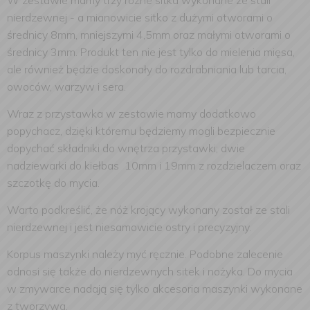
W zestawie mamy trzy różne sitka wykonane ze stali
nierdzewnej - a mianowicie sitko z dużymi otworami o
średnicy 8mm, mniejszymi 4,5mm oraz małymi otworami o
średnicy 3mm. Produkt ten nie jest tylko do mielenia mięsa,
ale również będzie doskonały do rozdrabniania lub tarcia,
owoców, warzyw i sera.
Wraz z przystawka w zestawie mamy dodatkowo
popychacz, dzięki któremu będziemy mogli bezpiecznie
dopychać składniki do wnętrza przystawki; dwie
nadziewarki do kiełbas 10mm i 19mm z rozdzielaczem oraz
szczotkę do mycia.
Warto podkreślić, że nóż krojący wykonany został ze stali
nierdzewnej i jest niesamowicie ostry i precyzyjny.
Korpus maszynki należy myć ręcznie. Podobne zalecenie
odnosi się także do nierdzewnych sitek i nożyka. Do mycia
w zmywarce nadają się tylko akcesoria maszynki wykonane
z tworzywa.