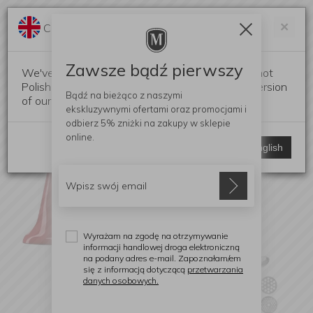
Darmowa dostawa od 299 zł
Zam
×
Change language?
0
0
Zawsze bądź pierwszy
We've detected that your browser language is not
Polish. Would you like to switch to the English version
Bądź na bieżąco z naszymi
of our website?
ekskluzywnymi ofertami
oraz promocjami i
odbierz
5% zniżki
na zakupy w sklepie
online.
Stay here
Switch to English
Wyrażam na zgodę na otrzymywanie
informacji handlowej droga elektroniczną
na podany adres e-mail. Zapoznałam/em
się z informacją dotyczącą
przetwarzania
danych osobowych.