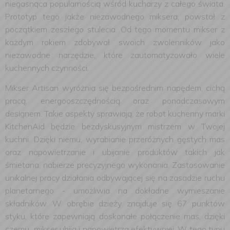
niegasnąca popularnością wśród kucharzy z całego świata.
Prototyp tego jakże niezawodnego miksera, powstał z
początkiem zeszłego stulecia. Od tego momentu mikser z
każdym rokiem zdobywał swoich zwolenników jako
niezawodne narzędzie, które zautomatyzowało wiele
kuchennych czynności.
Mikser Artisan wyróżnia się bezpośrednim napędem, cichą
pracą, energooszczędnością oraz ponadczasowym
designem. Takie aspekty sprawiają, że robot kuchenny marki
KitchenAid będzie bezdyskusyjnym mistrzem w Twojej
kuchni. Dzięki niemu, wyrabianie przeróżnych gęstych mas
oraz napowietrzanie i ubijanie produktów takich jak
śmietana, nabierze precyzyjnego wykonania. Zastosowanie
unikalnej pracy działania odbywającej się na zasadzie ruchu
planetarnego - umożliwia na dokładne wymieszanie
składników. W obrębie dzieży znajduje się 67 punktów
styku, które zapewniają doskonałe połączenie mas, dzięki
czemu mikser ubija i napowietrza efektywniej. W tego typu