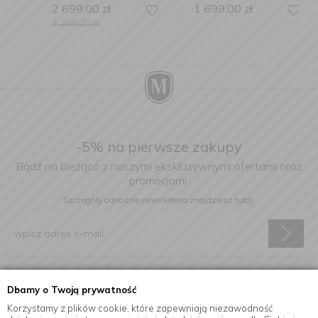
2 699,00
zł
1 699,00
zł
3 299,00
zł
-5% na pierwsze zakupy
Bądź na bieżąco z naszymi ekskluzywnymi ofertami oraz
promocjami.
Szczegóły odnośnie newslettera
znajdziesz tutaj.
Wyrażam zgodę na otrzymywanie informacji handlowej drogą
Dbamy o Twoją prywatność
elektroniczną na podany adres e-mail.
Korzystamy z plików cookie, które zapewniają niezawodność