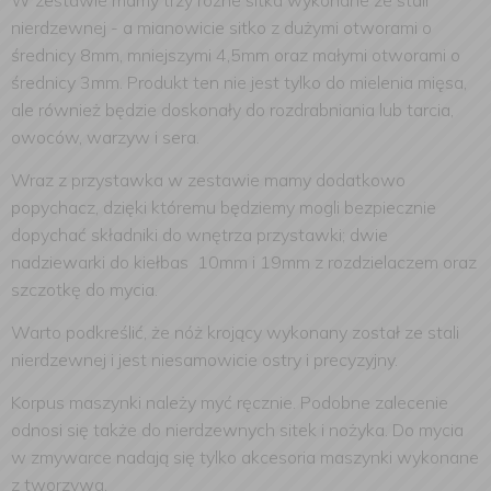
W zestawie mamy trzy różne sitka wykonane ze stali
nierdzewnej - a mianowicie sitko z dużymi otworami o
średnicy 8mm, mniejszymi 4,5mm oraz małymi otworami o
średnicy 3mm. Produkt ten nie jest tylko do mielenia mięsa,
ale również będzie doskonały do rozdrabniania lub tarcia,
owoców, warzyw i sera.
Wraz z przystawka w zestawie mamy dodatkowo
popychacz, dzięki któremu będziemy mogli bezpiecznie
dopychać składniki do wnętrza przystawki; dwie
nadziewarki do kiełbas 10mm i 19mm z rozdzielaczem oraz
szczotkę do mycia.
Warto podkreślić, że nóż krojący wykonany został ze stali
nierdzewnej i jest niesamowicie ostry i precyzyjny.
Korpus maszynki należy myć ręcznie. Podobne zalecenie
odnosi się także do nierdzewnych sitek i nożyka. Do mycia
w zmywarce nadają się tylko akcesoria maszynki wykonane
z tworzywa.