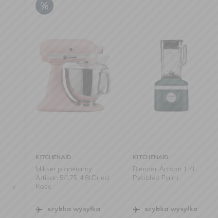
KITCHENAID
KITCHENAID
Mikser planetarny
Blender Artisan 1.4l
Artisan 5/175 4,8l Dried
Pebbled Palm
w
Rose
szybka wysyłka
szybka wysyłka