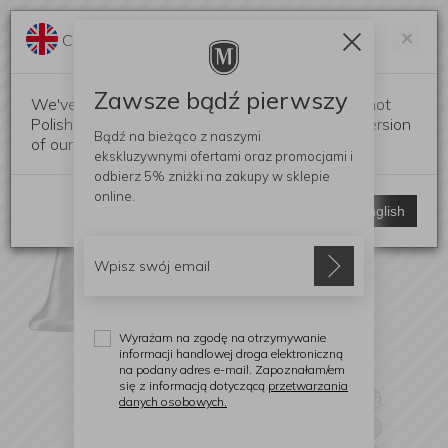
Darmowa dostawa od 299 zł
Zam
×
Change language?
0
0
Zawsze bądź pierwszy
We've detected that your browser language is not
Polish. Would you like to switch to the English version
Bądź na bieżąco z naszymi
of our website?
ekskluzywnymi ofertami
oraz promocjami i
odbierz
5% zniżki
na zakupy w sklepie
online.
Stay here
Switch to English
Wyrażam na zgodę na otrzymywanie
informacji handlowej droga elektroniczną
na podany adres e-mail. Zapoznałam/em
się z informacją dotyczącą
przetwarzania
danych osobowych.