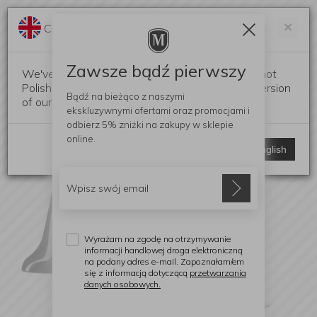
Darmowa dostawa od 299 zł
Zam
×
Change language?
0
0
Zawsze bądź pierwszy
We've detected that your browser language is not
Polish. Would you like to switch to the English version
Bądź na bieżąco z naszymi
of our website?
ekskluzywnymi ofertami
oraz promocjami i
odbierz
5% zniżki
na zakupy w sklepie
online.
Stay here
Switch to English
Wyrażam na zgodę na otrzymywanie
informacji handlowej droga elektroniczną
na podany adres e-mail. Zapoznałam/em
się z informacją dotyczącą
przetwarzania
danych osobowych.