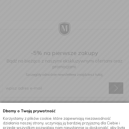
-5% na pierwsze zakupy
Bądź na bieżąco z naszymi ekskluzywnymi ofertami oraz
promocjami.
Szczegóły odnośnie newslettera
znajdziesz tutaj.
Wyrażam zgodę na otrzymywanie informacji handlowej drogą
Dbamy o Twoją prywatność
elektroniczną na podany adres e-mail.
Korzystamy z plików cookie, które zapewniają niezawodność
działania naszej strony, uczyniają ją bardziej przyjazną dla Ciebie i
przede wszystkim pozwalają nam nieustannie ją doskonalić, aby była