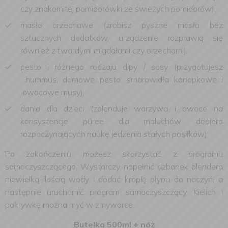
czy znakomitej pomidorówki ze świeżych pomidorów),
masło orzechowe (zrobisz pyszne masło bez
sztucznych dodatków, urządzenie rozprawią się
również z twardymi migdałami czy orzechami),
pesto i różnego rodzaju dipy / sosy (przygotujesz
hummus, domowe pesto, smarowidła kanapkowe i
owocowe musy),
dania dla dzieci (zblenduje warzywa i owoce na
konsystencje puree dla maluchów dopiero
rozpoczynających naukę jedzenia stałych posiłków).
Po zakończeniu możesz skorzystać z programu
samoczyszczącego. Wystarczy napełnić dzbanek blendera
niewielką ilością wody i dodać kroplę płynu do naczyń, a
następnie uruchomić program samoczyszczący. Kielich i
pokrywkę można myć w zmywarce.
Butelka 500ml + nóż