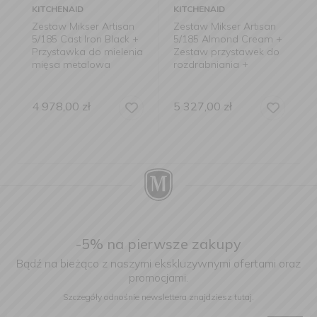
KITCHENAID
KITCHENAID
Zestaw Mikser Artisan
Zestaw Mikser Artisan
5/185 Cast Iron Black +
5/185 Almond Cream +
a
Przystawka do mielenia
Zestaw przystawek do
mięsa metalowa
rozdrabniania +
Komplet 2 fartuszków
kuchennych
4 978,00
zł
5 327,00
zł
-5% na pierwsze zakupy
Bądź na bieżąco z naszymi ekskluzywnymi ofertami oraz
promocjami.
Szczegóły odnośnie newslettera
znajdziesz tutaj.