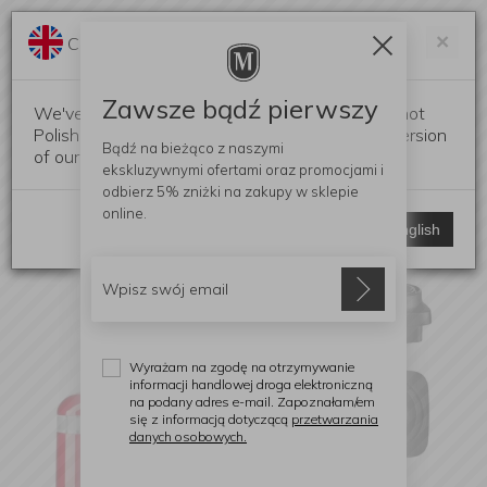
Darmowa dostawa od 299 zł
Zam
×
Change language?
0
0
Zawsze bądź pierwszy
We've detected that your browser language is not
Polish. Would you like to switch to the English version
Bądź na bieżąco z naszymi
of our website?
ekskluzywnymi ofertami
oraz promocjami i
odbierz
5% zniżki
na zakupy w sklepie
online.
Stay here
Switch to English
Wyrażam na zgodę na otrzymywanie
informacji handlowej droga elektroniczną
na podany adres e-mail. Zapoznałam/em
się z informacją dotyczącą
przetwarzania
danych osobowych.