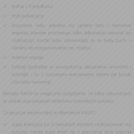
jedną z 5 prędkości
tryb pulsacyjny
kruszenie lodu (idealny na upalne lato i domowe
imprezy, blender potrzebuje tylko kilkunastu sekund, by
rozkruszyć kostki lodu, zamieniając je w biały puch –
idealny do przygotowania, np. mojito.)
lodowe napoje,
koktajl (jednolite w konsystencji, aksamitne smoothie i
koktajle, i to z surowymi warzywami, takimi jak burak
czy seler naciowy)
Blender K400 to magiczne urządzenie. W kilka sekund jest
w stanie wyczarować mnóstwo rozmaitych potraw.
Co jeszcze można robić w Blenderze K400?
zupę krem(już po 3 minutach możesz rozkoszować się
pyszną, ciepłą zupą-krem np z pieczonej dyni, papryki