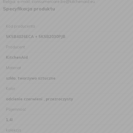
Belgia, e-mail: consumercare.be@kitchenaid.eu
Specyfikacja produktu
Kod producenta
5KSB4026ECA + 5KSB2030PJB
Producent
KitchenAid
Materiał
szkło, tworzywo sztuczne
Kolor
odcienie czerwieni , przezroczysty
Pojemność
1,4l
kolekcja