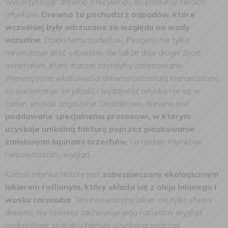
wykorzystując drewno z recyklingu do produkcji swoich
młynków.
Drewno to pochodzi z odpadów, które
wcześniej były odrzucane ze względu na wady
wizualne
. Dzięki temu podejściu, Peugeot nie tylko
minimalizuje ilość odpadów, ale także daje drugie życie
materiałom, które inaczej zostałyby zmarnowane.
Wewnętrzne właściwości drewna pozostają nienaruszone,
co gwarantuje, że jakość i wydajność młynka nie są w
żaden sposób zagrożone. Dodatkowo, drewno jest
poddawane specjalnemu procesowi, w którym
uzyskuje unikalną fakturę poprzez piaskowanie
zmielonymi łupinami orzechów
, co nadaje młynkowi
niepowtarzalny wygląd.
Korpus młynka Nature jest
zabezpieczony ekologicznym
lakierem roślinnym, który składa się z oleju lnianego i
wosku carnauba
. Ten innowacyjny lakier nie tylko chroni
drewno, ale również zachowuje jego naturalny wygląd,
podkreślając unikalną fakturę uzyskaną podczas