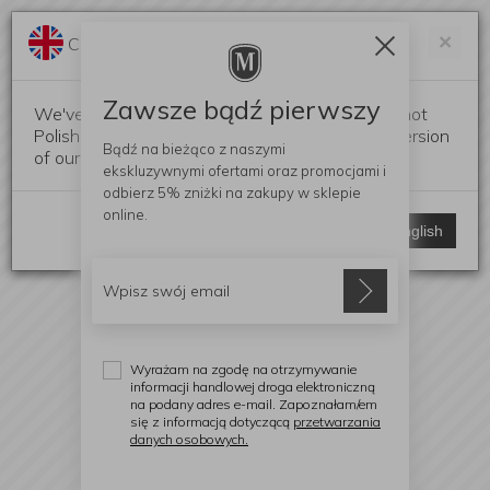
Darmowa dostawa od 299 zł
Zam
×
Change language?
0
0
Zawsze bądź pierwszy
We've detected that your browser language is not
Polish. Would you like to switch to the English version
Bądź na bieżąco z naszymi
of our website?
ekskluzywnymi ofertami
oraz promocjami i
odbierz
5% zniżki
na zakupy w sklepie
online.
Stay here
Switch to English
Wyrażam na zgodę na otrzymywanie
informacji handlowej droga elektroniczną
na podany adres e-mail. Zapoznałam/em
się z informacją dotyczącą
przetwarzania
danych osobowych.