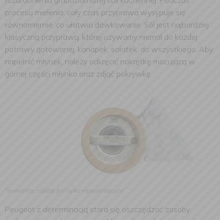
rozdrobnienia gruboziarnistej soli kuchennej.
Podczas
procesu mielenia, cały czas przyprawa wysypuje się
równomiernie, co ułatwia dawkowanie. Sól jest najbardziej
klasyczną przyprawą, której używamy niemal do każdej
potrawy gotowanej, kanapek, sałatek, do wszystkiego. Aby
napełnić młynek, należy odkręcić nakrętkę mocującą w
górnej części młynka oraz zdjąć pokrywkę.
*powyższe zdjęcie jest tylko reprezentacyjne.
Peugeot z determinacją stara się oszczędzać zasoby,