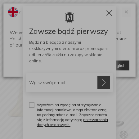
Darmowa dostawa od 299 zł
Zam
×
Change language?
0
0
Zawsze bądź pierwszy
We've detected that your browser language is not
Polish. Would you like to switch to the English version
Bądź na bieżąco z naszymi
of our website?
ekskluzywnymi ofertami
oraz promocjami i
odbierz
5% zniżki
na zakupy w sklepie
online.
Stay here
Switch to English
Wyrażam na zgodę na otrzymywanie
informacji handlowej droga elektroniczną
na podany adres e-mail. Zapoznałam/em
się z informacją dotyczącą
przetwarzania
danych osobowych.