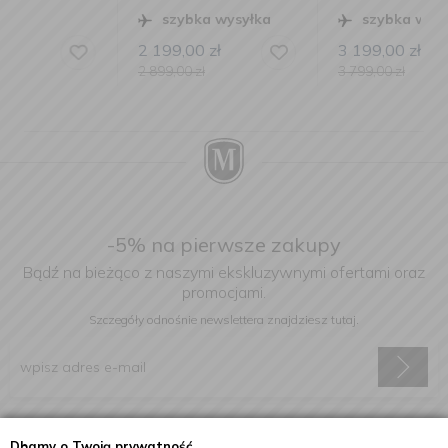
szybka wysyłka
szybka wysyłka
2 199,00
zł
3 199,00
zł
2 899,00
zł
3 799,00
zł
-5% na pierwsze zakupy
Bądź na bieżąco z naszymi ekskluzywnymi ofertami oraz
promocjami.
Szczegóły odnośnie newslettera
znajdziesz tutaj.
Wyrażam zgodę na otrzymywanie informacji handlowej drogą
Dbamy o Twoją prywatność