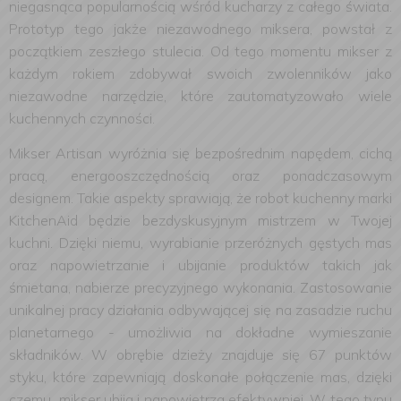
niegasnąca popularnością wśród kucharzy z całego świata.
Prototyp tego jakże niezawodnego miksera, powstał z
początkiem zeszłego stulecia. Od tego momentu mikser z
każdym rokiem zdobywał swoich zwolenników jako
niezawodne narzędzie, które zautomatyzowało wiele
kuchennych czynności.
Mikser Artisan wyróżnia się bezpośrednim napędem, cichą
pracą, energooszczędnością oraz ponadczasowym
designem. Takie aspekty sprawiają, że robot kuchenny marki
KitchenAid będzie bezdyskusyjnym mistrzem w Twojej
kuchni. Dzięki niemu, wyrabianie przeróżnych gęstych mas
oraz napowietrzanie i ubijanie produktów takich jak
śmietana, nabierze precyzyjnego wykonania. Zastosowanie
unikalnej pracy działania odbywającej się na zasadzie ruchu
planetarnego - umożliwia na dokładne wymieszanie
składników. W obrębie dzieży znajduje się 67 punktów
styku, które zapewniają doskonałe połączenie mas, dzięki
czemu mikser ubija i napowietrza efektywniej. W tego typu