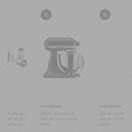
KITCHENAID
KITCHENAID
Mikser planetarny
Mikser planetarny
+
Artisan 5/125 Matte
Artisan 5/185 Candy
Black
Apple