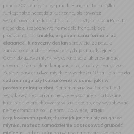
ponad 200-letniej tradycji marki Peugeot, to nie tylko
funkcjonalne narzędzia kuchenne, ale również
wyrafinowana ozdoba stołu i kuchni.
Młynki z serii Paris to
najbardziej rozpoznawalne modele francuskiego
producenta. Ich s
mukła, ergonomiczna forma oraz
elegancki, klasyczny design
sprawiają, że pasują
zarówno do kuchni nowoczesnych, jak i tradycyjnych.
Ciemnobrązowe młynki wykonane są z lakierowanego
drewna, które pięknie komponuje się z każdym wnętrzem.
Zestaw zawiera dwa młynki o wysokości 18 cm, idealne
do
codziennego użytku zarówno w domu, jak i w
profesjonalnej kuchni
.
Sercem młynków Peugeot jest
wyjątkowy mechanizm mielący, wykonany z hartowanej i
kutej stali, zaprojektowany w taki sposób, aby wydobywać
pełnię aromatu z soli i pieprzu. Co więcej,
dzięki
regulowanemu pokrętłu znajdującemu się na górze
młynka, możesz samodzielnie dostosować grubość
mielenia
– od delikatnego pyłu po gruboziarniste ziarna,