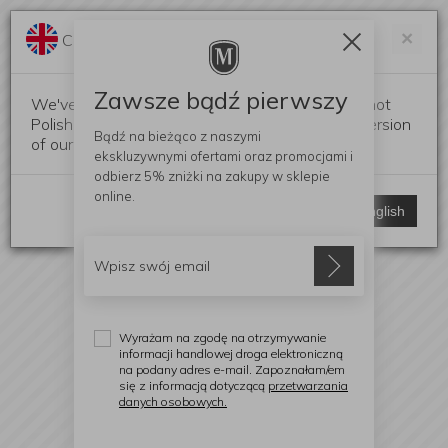
Darmowa dostawa od 299 zł
Zam
×
Change language?
0
0
Zawsze bądź pierwszy
We've detected that your browser language is not
Polish. Would you like to switch to the English version
Bądź na bieżąco z naszymi
of our website?
ekskluzywnymi ofertami
oraz promocjami i
odbierz
5% zniżki
na zakupy w sklepie
online.
Stay here
Switch to English
Wyrażam na zgodę na otrzymywanie
informacji handlowej droga elektroniczną
na podany adres e-mail. Zapoznałam/em
się z informacją dotyczącą
przetwarzania
danych osobowych.