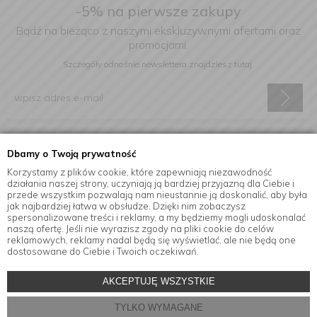
-5% na pierwsze zakupy
Bądź na bieżąco z naszymi ekskluzywnymi ofertami oraz
promocjami.
Szczegóły odnośnie newslettera
znajdziesz tutaj.
Wyrażam zgodę na otrzymywanie informacji handlowej drogą
Dbamy o Twoją prywatność
elektroniczną na podany adres e-mail.
Korzystamy z plików cookie, które zapewniają niezawodność
działania naszej strony, uczyniają ją bardziej przyjazną dla Ciebie i
przede wszystkim pozwalają nam nieustannie ją doskonalić, aby była
jak najbardziej łatwa w obsłudze. Dzięki nim zobaczysz
Informacje
spersonalizowane treści i reklamy, a my będziemy mogli udoskonalać
naszą ofertę. Jeśli nie wyrazisz zgody na pliki cookie do celów
reklamowych, reklamy nadal będą się wyświetlać, ale nie będą one
dostosowane do Ciebie i Twoich oczekiwań.
© Copyright by
MensaHome.eu
| 2026 All Rights Reserved.
AKCEPTUJĘ WSZYSTKIE
Akcesoria kuchenne w sklepie internetowym MensaHome.eu
TYLKO WYMAGANE