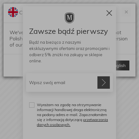
Darmowa dostawa od 299 zł
Zam
×
Change language?
0
0
Zawsze bądź pierwszy
We've detected that your browser language is not
Polish. Would you like to switch to the English version
Bądź na bieżąco z naszymi
of our website?
ekskluzywnymi ofertami
oraz promocjami i
odbierz
5% zniżki
na zakupy w sklepie
online.
Stay here
Switch to English
Wyrażam na zgodę na otrzymywanie
informacji handlowej droga elektroniczną
na podany adres e-mail. Zapoznałam/em
się z informacją dotyczącą
przetwarzania
danych osobowych.