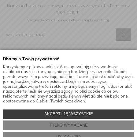
Bądź na bieżąco z naszymi ekskluzywnymi ofertami oraz
promocjami.
Szczegóły odnośnie newslettera
znajdziesz tutaj.
Wyrażam zgodę na otrzymywanie informacji handlowej drogą
Dbamy o Twoją prywatność
elektroniczną na podany adres e-mail.
Korzystamy z plików cookie, które zapewniają niezawodność
działania naszej strony, uczyniają ją bardziej przyjazną dla Ciebie i
przede wszystkim pozwalają nam nieustannie ją doskonalić, aby była
jak najbardziej łatwa w obsłudze. Dzięki nim zobaczysz
Informacje
spersonalizowane treści i reklamy, a my będziemy mogli udoskonalać
naszą ofertę. Jeśli nie wyrazisz zgody na pliki cookie do celów
reklamowych, reklamy nadal będą się wyświetlać, ale nie będą one
dostosowane do Ciebie i Twoich oczekiwań.
© Copyright by
MensaHome.eu
| 2026 All Rights Reserved.
AKCEPTUJĘ WSZYSTKIE
Akcesoria kuchenne w sklepie internetowym MensaHome.eu
TYLKO WYMAGANE
Projekt i oprogramowanie sklepu:
ebexo
USTAWIENIA