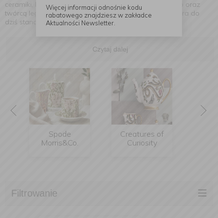
ceramiki, będąc pionierem techniki druku transferowego oraz
Więcej informacji odnośnie kodu
twórcą legendarnej porcelany kostnej – Bone China, która do
rabatowego znajdziesz w zakładce
dziś stanowi synonim najwyższej jakości i trwałości.
Aktualności Newsletter.
Czytaj dalej
Spode
Creatures of
Spode Pur
Morris&Co.
Curiosity
Morris
Filtrowanie