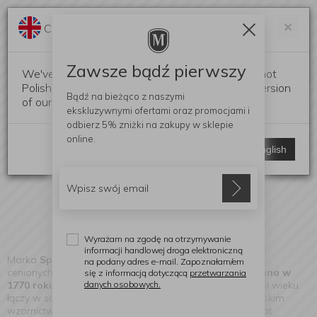
Darmowa dostawa od 299 zł
Zam
×
Change language?
0
0
Zawsze bądź pierwszy
We've detected that your browser language is not
Polish. Would you like to switch to the English version
Bądź na bieżąco z naszymi
of our website?
ekskluzywnymi ofertami
oraz promocjami i
Spode
odbierz
5% zniżki
na zakupy w sklepie
(Znaleziono produktów: 4)
online.
Stay here
Switch to English
Wyrażam na zgodę na otrzymywanie
informacji handlowej droga elektroniczną
Marka
Spode
to jedna z najbardziej rozpoznawalnych i
na podany adres e-mail. Zapoznałam/em
cenionych marek w świecie ceramiki i porcelany.
Założona w
się z informacją dotyczącą
przetwarzania
danych osobowych.
1770 roku przez Josiaha Spode
, od ponad dwóch i pół wieku
łączy w sobie mistrzowskie rzemiosło z wybitnym brytyjskim
wzornictwem. To marka, która zrewolucjonizowała świat