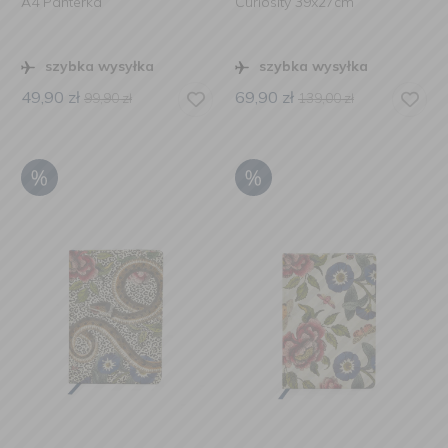
A4 Panterka
Curiosity 39x27cm
szybka wysyłka
szybka wysyłka
49,90
zł
69,90
zł
99,90
zł
139,00
zł