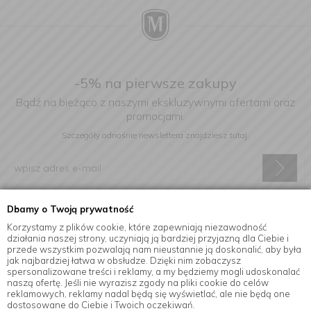
-5% na pierwsze zakupy
Bądź na bieżąco z naszymi ekskluzywnymi ofertami oraz
promocjami.
Szczegóły odnośnie newslettera
znajdziesz tutaj.
Dbamy o Twoją prywatność
Wyrażam zgodę na otrzymywanie informacji handlowej drogą
elektroniczną na podany adres e-mail.
Korzystamy z plików cookie, które zapewniają niezawodność
działania naszej strony, uczyniają ją bardziej przyjazną dla Ciebie i
przede wszystkim pozwalają nam nieustannie ją doskonalić, aby była
jak najbardziej łatwa w obsłudze. Dzięki nim zobaczysz
spersonalizowane treści i reklamy, a my będziemy mogli udoskonalać
Informacje
naszą ofertę. Jeśli nie wyrazisz zgody na pliki cookie do celów
reklamowych, reklamy nadal będą się wyświetlać, ale nie będą one
dostosowane do Ciebie i Twoich oczekiwań.