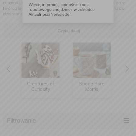
ceramiki, będąc pionierem techniki druku transferowego oraz
Więcej informacji odnośnie kodu
twórcą legendarnej porcelany kostnej – Bone China, która do
rabatowego znajdziesz w zakładce
dziś stanowi synonim najwyższej jakości i trwałości.
Aktualności Newsletter.
Czytaj dalej
Creatures of
Spode Pure
Blue
Curiosity
Morris
Filtrowanie