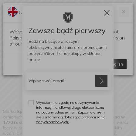
Darmowa dostawa od 299 zł
Zam
×
Change language?
0
0
Zawsze bądź pierwszy
We've detected that your browser language is not
Polish. Would you like to switch to the English version
Bądź na bieżąco z naszymi
of our website?
ekskluzywnymi ofertami
oraz promocjami i
Spode
odbierz
5% zniżki
na zakupy w sklepie
(Znaleziono produktów: 69)
online.
Stay here
Switch to English
Wyrażam na zgodę na otrzymywanie
informacji handlowej droga elektroniczną
Marka
Spode
to jedna z najbardziej rozpoznawalnych i
na podany adres e-mail. Zapoznałam/em
cenionych marek w świecie ceramiki i porcelany.
Założona w
się z informacją dotyczącą
przetwarzania
danych osobowych.
1770 roku przez Josiaha Spode
, od ponad dwóch i pół wieku
łączy w sobie mistrzowskie rzemiosło z wybitnym brytyjskim
wzornictwem. To marka, która zrewolucjonizowała świat