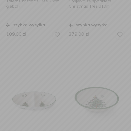
Talerz Christmas Tree 23cm
Sosjerka ze spodkiem
głęboki
Christmas Tree 310ml
szybka wysyłka
szybka wysyłka
109,00
zł
379,00
zł