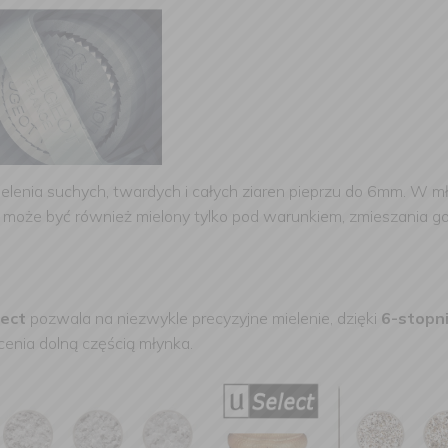
lenia suchych, twardych i całych ziaren pieprzu do 6mm. W mły
z” może być również mielony tylko pod warunkiem, zmieszania g
lect
pozwala na niezwykle precyzyjne mielenie, dzięki
6-stopni
enia dolną częścią młynka.