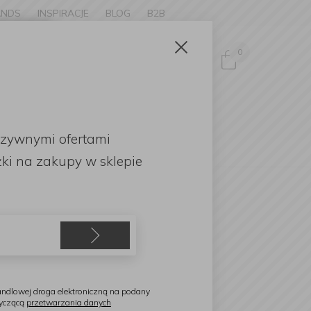
ANDS
INSPIRACJE
BLOG
B2B
Zamknij
×
0
Zaloguj się
ke to
OMOCJE
uzywnymi ofertami
English
ki
na zakupy w sklepie
eugeot
estaw młynków Paris 12cm
ndlowej droga elektroniczną na podany
tyczącą
przetwarzania danych