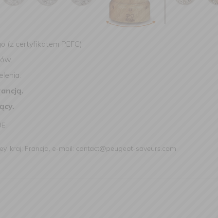
 (z certyfikatem PEFC)
.
ków.
lenia.
ancją.
ący.
UE:
ey, kraj: Francja, e-mail: contact@peugeot-saveurs.com