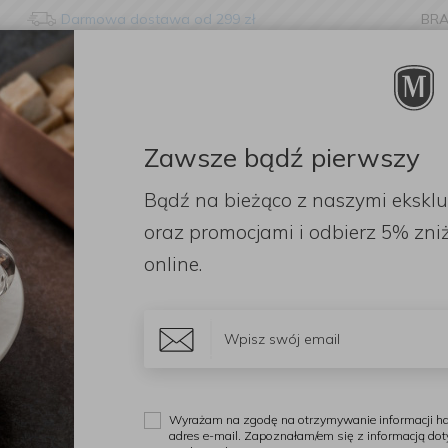
Darmowa dostawa od 299 zł
BR
nge language?
etected that your browser language is not Polish. Would you li
to the English version of our website?
Zawsze bądź pierwszy
ORACJE
ZAPACHY
DODATKI
OGRÓD
PR
Bądź na bieżąco z naszymi ekskl
Stay here
Switch to 
 przypraw, soli i pieprzu
Zestaw młynków Paris 12cm
oraz promocjami i odbierz
5% zniż
online.
P
Z
Wyrażam na zgodę na otrzymywanie informacji ha
adres e-mail. Zapoznałam/em się z informacją do