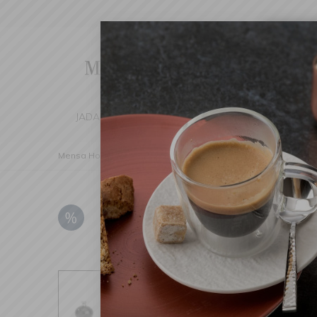
Cha
We've d
switch 
JADALNIA
KUCHNIA
DOM
DEK
Mensa Home
Kuchnia
Narzędzia kuchenne
Młynki do