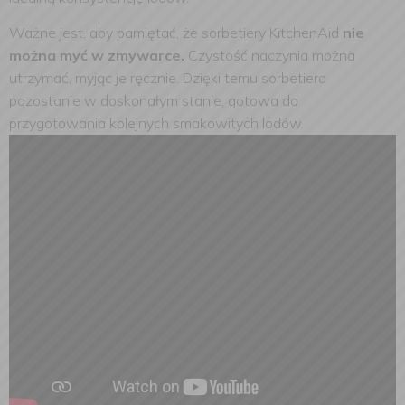
Ważne jest, aby pamiętać, że sorbetiery KitchenAid
nie
można myć w zmywarce.
Czystość naczynia można
utrzymać, myjąc je ręcznie. Dzięki temu sorbetiera
pozostanie w doskonałym stanie, gotowa do
przygotowania kolejnych smakowitych lodów.