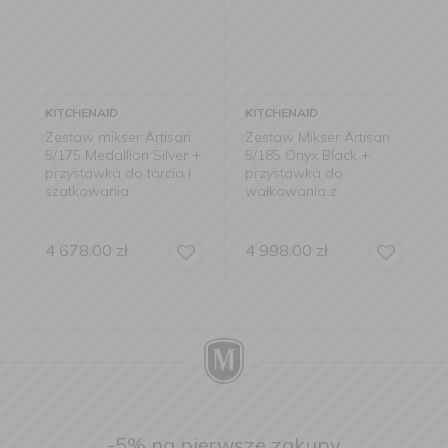
KITCHENAID
KITCHENAID
d
Zestaw mikser Artisan
Zestaw Mikser Artisan
5/175 Medallion Silver +
5/185 Onyx Black +
przystawka do tarcia i
przystawka do
szatkowania
wałkowania z
wykrojnikami do
makaronu
4 678,00
zł
4 998,00
zł
-5% na pierwsze zakupy