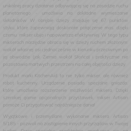
unikalnej pracy działania odbywającej się na zasadzie ruchu
planetarnego - umożliwia na dokładne wymieszanie
składników. W obrębie dzieży znajduje się 67 punktów
styku, które zapewniają doskonałe połączenie mas, dzięki
czemu mikser ubija i napowietrza efektywniej.
W tego typu
mikserach narzędzie obraca się w dzieży ruchem złożonym:
wokół własnej osi i jednocześnie w kierunku przeciwnym po
jej obwodzie (jak Ziemia wokół Słońca) i praktycznie nie
pozostawia martwych przestrzeni na całej objętości dzieży.
Produkt marki KitchenAid to nie tylko mikser, ale również
robot kuchenny. Urządzenie posiada specjalne gniazdo,
które umożliwia rozszerzenie możliwości miksera. Dzięki
szerokiej gamie opcjonalnych przystawek, mikser Artisan
pomoże Ci przygotować najróżniejsze dania!
Wyjątkowe i przemyślane wykonanie miksera Artisan
5/185 - pozwoli na zastąpienie innych przyrządów w Twojej
kuchni. Dwie specjalne przekładnie znajdujące się na