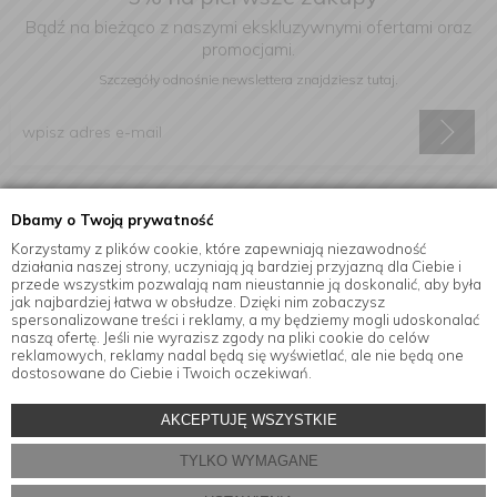
Bądź na bieżąco z naszymi ekskluzywnymi ofertami oraz
promocjami.
Szczegóły odnośnie newslettera
znajdziesz tutaj.
Wyrażam zgodę na otrzymywanie informacji handlowej drogą
Dbamy o Twoją prywatność
elektroniczną na podany adres e-mail.
Korzystamy z plików cookie, które zapewniają niezawodność
działania naszej strony, uczyniają ją bardziej przyjazną dla Ciebie i
przede wszystkim pozwalają nam nieustannie ją doskonalić, aby była
jak najbardziej łatwa w obsłudze. Dzięki nim zobaczysz
Informacje
spersonalizowane treści i reklamy, a my będziemy mogli udoskonalać
naszą ofertę. Jeśli nie wyrazisz zgody na pliki cookie do celów
reklamowych, reklamy nadal będą się wyświetlać, ale nie będą one
dostosowane do Ciebie i Twoich oczekiwań.
© Copyright by
MensaHome.eu
| 2026 All Rights Reserved.
AKCEPTUJĘ WSZYSTKIE
Akcesoria kuchenne w sklepie internetowym MensaHome.eu
TYLKO WYMAGANE
Projekt i oprogramowanie sklepu:
ebexo