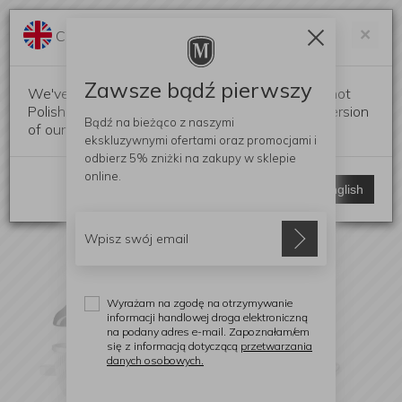
Darmowa dostawa od 299 zł
Zam
×
Change language?
0
0
Zawsze bądź pierwszy
We've detected that your browser language is not
Polish. Would you like to switch to the English version
Bądź na bieżąco z naszymi
of our website?
ekskluzywnymi ofertami
oraz promocjami i
odbierz
5% zniżki
na zakupy w sklepie
online.
Stay here
Switch to English
Wyrażam na zgodę na otrzymywanie
informacji handlowej droga elektroniczną
na podany adres e-mail. Zapoznałam/em
się z informacją dotyczącą
przetwarzania
danych osobowych.