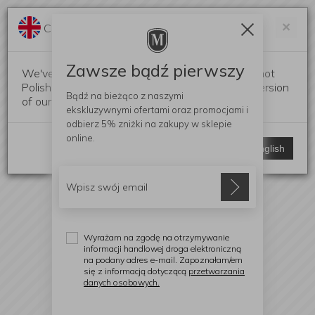
Darmowa dostawa od 299 zł
Zam
×
Change language?
0
0
Zawsze bądź pierwszy
We've detected that your browser language is not
Polish. Would you like to switch to the English version
Bądź na bieżąco z naszymi
of our website?
ekskluzywnymi ofertami
oraz promocjami i
odbierz
5% zniżki
na zakupy w sklepie
online.
Stay here
Switch to English
Wyrażam na zgodę na otrzymywanie
informacji handlowej droga elektroniczną
na podany adres e-mail. Zapoznałam/em
się z informacją dotyczącą
przetwarzania
danych osobowych.