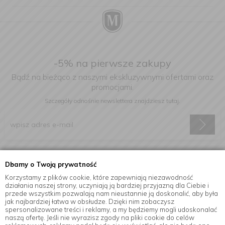
-5% na pierwsze zakupy
Bądź na bieżąco z naszymi ekskluzywnymi ofertami oraz
promocjami.
Szczegóły odnośnie newslettera
znajdziesz tutaj.
Wyrażam zgodę na otrzymywanie informacji handlowej drogą
Dbamy o Twoją prywatność
elektroniczną na podany adres e-mail.
Korzystamy z plików cookie, które zapewniają niezawodność
działania naszej strony, uczyniają ją bardziej przyjazną dla Ciebie i
przede wszystkim pozwalają nam nieustannie ją doskonalić, aby była
jak najbardziej łatwa w obsłudze. Dzięki nim zobaczysz
Informacje
spersonalizowane treści i reklamy, a my będziemy mogli udoskonalać
naszą ofertę. Jeśli nie wyrazisz zgody na pliki cookie do celów